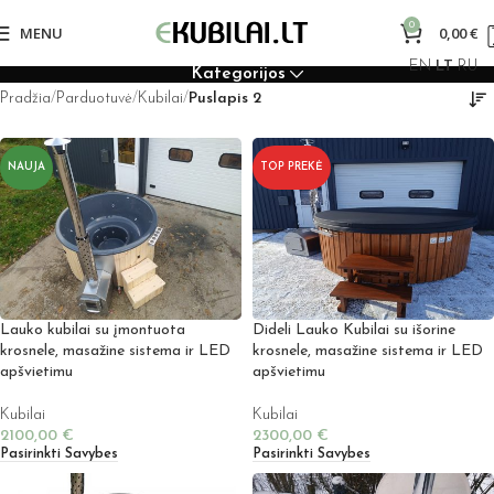
0
MENU
0,00
€
EN
LT
RU
Kategorijos
Pradžia
Parduotuvė
Kubilai
Puslapis 2
NAUJA
TOP PREKĖ
Lauko kubilai su įmontuota
Dideli Lauko Kubilai su išorine
krosnele, masažine sistema ir LED
krosnele, masažine sistema ir LED
apšvietimu
apšvietimu
Kubilai
Kubilai
2100,00
€
2300,00
€
Pasirinkti Savybes
Pasirinkti Savybes