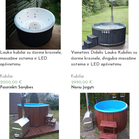
Lauko kubilai su išorine krosnele,
Vienetinis Didelis Lauko Kubilas su
masažine sistema ir LED
išorine krosnele, dviguba masažine
apšvietimu
sistema ir LED apšvietimu
Kubilai
Kubilai
2000,00
€
2990,00
€
Pasirinkti Savybes
Noriu Įsigyti