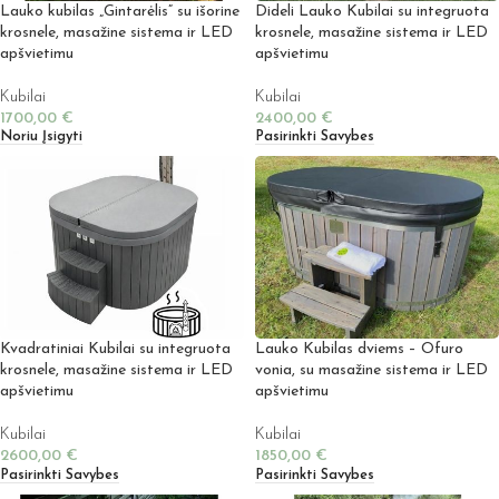
Lauko kubilas „Gintarėlis” su išorine
Dideli Lauko Kubilai su integruota
krosnele, masažine sistema ir LED
krosnele, masažine sistema ir LED
apšvietimu
apšvietimu
Kubilai
Kubilai
1700,00
€
2400,00
€
Noriu Įsigyti
Pasirinkti Savybes
Kvadratiniai Kubilai su integruota
Lauko Kubilas dviems – Ofuro
krosnele, masažine sistema ir LED
vonia, su masažine sistema ir LED
apšvietimu
apšvietimu
Kubilai
Kubilai
2600,00
€
1850,00
€
Pasirinkti Savybes
Pasirinkti Savybes