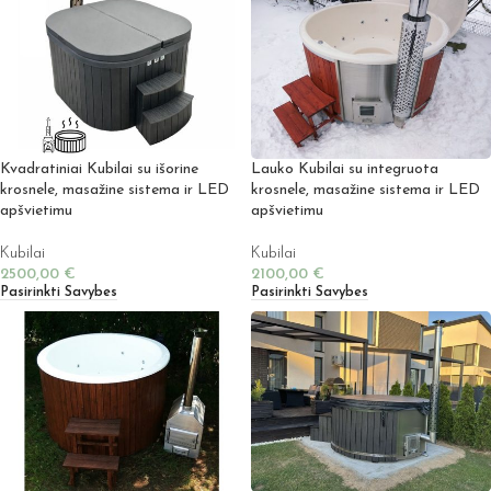
Kvadratiniai Kubilai su išorine
Lauko Kubilai su integruota
krosnele, masažine sistema ir LED
krosnele, masažine sistema ir LED
apšvietimu
apšvietimu
Kubilai
Kubilai
2500,00
€
2100,00
€
Pasirinkti Savybes
Pasirinkti Savybes