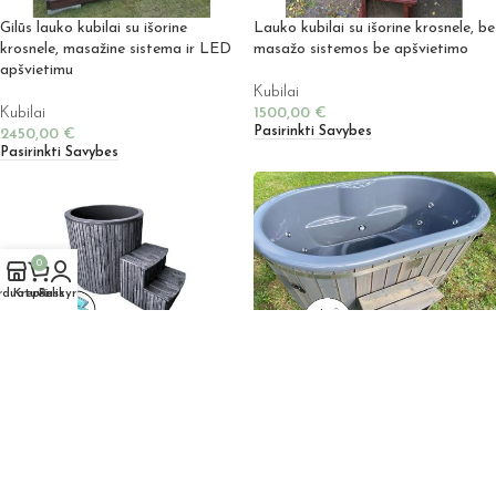
Gilūs lauko kubilai su išorine
Lauko kubilai su išorine krosnele, be
krosnele, masažine sistema ir LED
masažo sistemos be apšvietimo
apšvietimu
Kubilai
Kubilai
1500,00
€
Pasirinkti Savybes
2450,00
€
Pasirinkti Savybes
0
rduotuvė
Krepšelis
Paskyra
Ledo kubilas – Kubilas atsivėsinimui
Elektrinis Lauko Kubilas dviems –
– eketė – šalto vandens kubilas
Ofuro vonia, su masažine sistema ir
LED apšvietimu
Kubilai
700,00
€
Kubilai
Pasirinkti Savybes
1900,00
€
Noriu Įsigyti