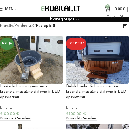
0
MENU
0,00
€
EN
LT
RU
Kategorijos
Pradžia
Parduotuvė
Puslapis 2
NAUJA
TOP PREKĖ
Lauko kubilai su įmontuota
Dideli Lauko Kubilai su išorine
krosnele, masažine sistema ir LED
krosnele, masažine sistema ir LED
apšvietimu
apšvietimu
Kubilai
Kubilai
2100,00
€
2300,00
€
Pasirinkti Savybes
Pasirinkti Savybes