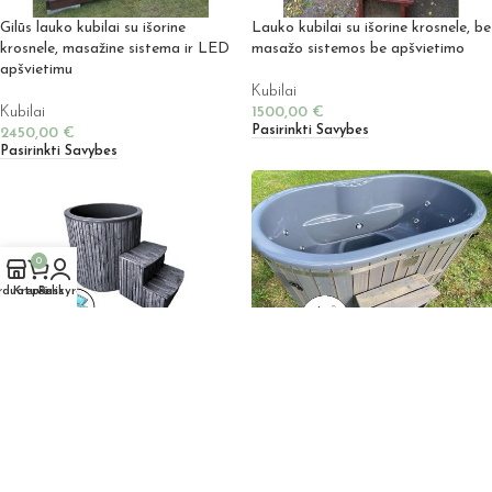
Gilūs lauko kubilai su išorine
Lauko kubilai su išorine krosnele, be
krosnele, masažine sistema ir LED
masažo sistemos be apšvietimo
apšvietimu
Kubilai
Kubilai
1500,00
€
Pasirinkti Savybes
2450,00
€
Pasirinkti Savybes
0
rduotuvė
Krepšelis
Paskyra
Ledo kubilas – Kubilas atsivėsinimui
Elektrinis Lauko Kubilas dviems –
– eketė – šalto vandens kubilas
Ofuro vonia, su masažine sistema ir
LED apšvietimu
Kubilai
700,00
€
Kubilai
Pasirinkti Savybes
1900,00
€
Noriu Įsigyti