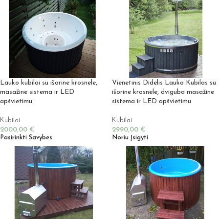
Lauko kubilai su išorine krosnele,
Vienetinis Didelis Lauko Kubilas su
masažine sistema ir LED
išorine krosnele, dviguba masažine
apšvietimu
sistema ir LED apšvietimu
Kubilai
Kubilai
2000,00
€
2990,00
€
Pasirinkti Savybes
Noriu Įsigyti