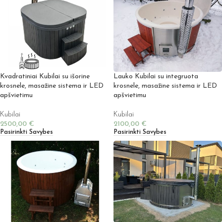
Kvadratiniai Kubilai su išorine
Lauko Kubilai su integruota
krosnele, masažine sistema ir LED
krosnele, masažine sistema ir LED
apšvietimu
apšvietimu
Kubilai
Kubilai
2500,00
€
2100,00
€
Pasirinkti Savybes
Pasirinkti Savybes