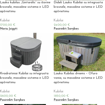
Lauko kubilas „Gintarėlis” su išorine
Dideli Lauko Kubilai su integruota
krosnele, masažine sistema ir LED
krosnele, masažine sistema ir LED
apšvietimu
apšvietimu
Kubilai
Kubilai
1700,00
€
2400,00
€
Noriu Įsigyti
Pasirinkti Savybes
Kvadratiniai Kubilai su integruota
Lauko Kubilas dviems – Ofuro
krosnele, masažine sistema ir LED
vonia, su masažine sistema ir LED
apšvietimu
apšvietimu
Kubilai
Kubilai
2600,00
€
1850,00
€
Pasirinkti Savybes
Pasirinkti Savybes