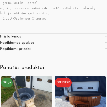
– gėrimų laikiklis – „baras”
– galinga vandens masažinė sistema – 12 purkštukai (su burbuliukų
funkcija, netriukšminga ir patikima)
– 2 LED RGB lempos (7 spalvos)
Pristatymas
Papildomos spalvos
Papildomi priedai
Panašūs produktai
NAUJA
TOP PREKĖ