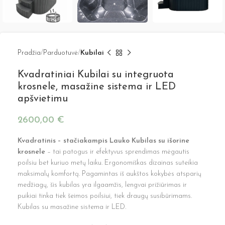
Pradžia
Parduotuvė
Kubilai
Kvadratiniai Kubilai su integruota
krosnele, masažine sistema ir LED
apšvietimu
2600,00
€
Kvadratinis – stačiakampis Lauko Kubilas su išorine
krosnele
– tai patogus ir efektyvus sprendimas mėgautis
poilsiu bet kuriuo metų laiku. Ergonomiškas dizainas suteikia
maksimalų komfortą. Pagamintas iš aukštos kokybės atsparių
medžiagų, šis kubilas yra ilgaamžis, lengvai prižiūrimas ir
puikiai tinka tiek šeimos poilsiui, tiek draugų susibūrimams.
Kubilas su masažine sistema ir LED.