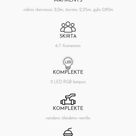
MATMENYS
vidinis skersmuo: 2,0m, išorinis: 2,25m, gylis 0,90m
SKIRTA
6-7 Asmenims
KOMPLEKTE
2 LED RGB lempos
KOMPLEKTE
vandens išleidimo ventilis