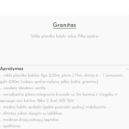
Granitas
Stiklo plastiko kubilo vidus: Pilka spalva
Aprašymas
– stiklo plastiko kubilas ilgis 2,05m, plotis 1,75m, skirtas 6 – 7 asmenims,
gylis 0,90m (vidaus spalva mėlyna, pilka, balta, granitas)
– vandens išleidimo ventilis
– nerūdijančio plieno integruota krosnelė su 2m kaminu ir stogeliu, ir
apsauga nuo karščio 28kw 2-3val. AISI 304
– medinė kubilo apdaila (galite pasirinkti spalvą) stabilizuota
– šiltintas odinis dangtis su laikikliais
– mediniai dviejų pakopų laipteliai
– apšiltintas