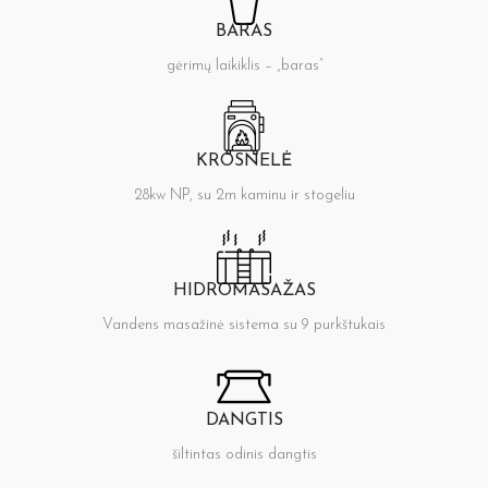
BARAS
gėrimų laikiklis – „baras”
KROSNELĖ
28kw NP, su 2m kaminu ir stogeliu
HIDROMASAŽAS
Vandens masažinė sistema su 9 purkštukais
DANGTIS
šiltintas odinis dangtis