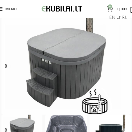
0
MENU
0,00
€
EN
LT
RU