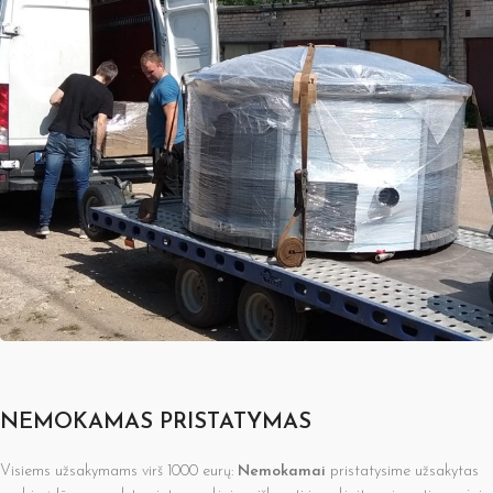
NEMOKAMAS PRISTATYMAS
Visiems užsakymams virš 1000 eurų:
Nemokamai
pristatysime užsakytas