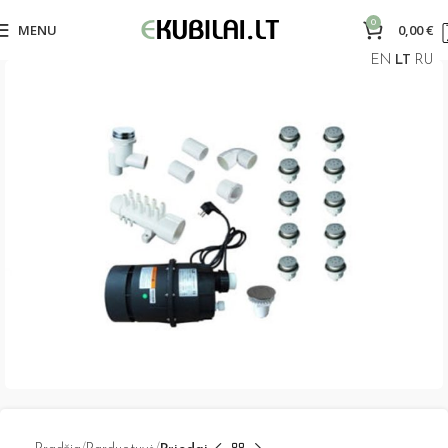
0
MENU
0,00
€
EN
LT
RU