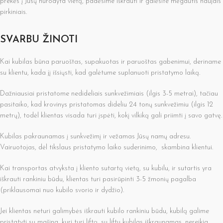
prekės į Jūsų nurodyta vietą, padėsime iškrauti ir galėsite mėgautis naujais
pirkiniais.
SVARBU ŽINOTI
Kai kubilas būna paruoštas, supakuotas ir paruoštas gabenimui, deriname
su klientu, kada jį išsiųsti, kad galėtume suplanuoti pristatymo laiką.
Dažniausiai pristatome nedideliais sunkvežimiais (ilgis 3-5 metrai), tačiau
pasitaiko, kad krovinys pristatomas dideliu 24 tonų sunkvežimiu (ilgis 12
metrų), todėl klientas visada turi įspėti, kokį vilkiką gali priimti į savo gatvę.
Kubilas pakraunamas į sunkvežimį ir vežamas Jūsų namų adresu.
Vairuotojas, dėl tikslaus pristatymo laiko suderinimo, skambina klientui.
Kai transportas atvyksta į kliento sutartą vietą, su kubilu, ir sutartis yra
iškrauti rankiniu būdu, klientas turi pasirūpinti 3-5 žmonių pagalba
(priklausomai nuo kubilo svorio ir dydžio).
Jei klientas neturi galimybės iškrauti kubilo rankiniu būdu, kubilą galime
pristatyti su mašina, kuri turi liftą, su liftu kubilas iškraunamas, nereikia