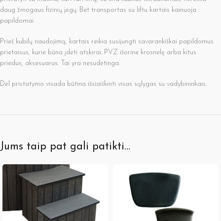
daug žmogaus fizinių jėgų. Bet transportas su liftu kartais kainuoja
papildomai.
Prieš kubilų naudojimą, kartais reikia susijungti savarankiškai papildomus
prietaisus, kurie būna įdėti atskirai. PVZ išorine krosnelę arba kitus
priedus, aksesuarus. Tai yra nesudėtinga.
Dėl pristatymo visada būtina išsiaiškinti visas sąlygas su vadybininkais.
Jums taip pat gali patikti…