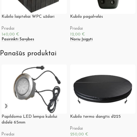
Kubilo laipteliai WPC uždari
Kubilo pagalvelės
Priedai
Priedai
140,00
€
12,00
€
Pasirinkti Savybes
Noriu Įsigyti
Panašūs produktai
Papildoma LED lempa kubilui
Kubilo termo dangtis d225
didelė 65mm
Priedai
Priedai
250,00
€