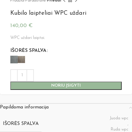
Pradžia
Parduotuvė
Priedai
Kubilo laipteliai WPC uždari
140,00
€
WPC uždari laiptai.
IŠORĖS SPALVA
NORIU ĮSIGYTI
Papildoma informacija
Juoda wpc
IŠORĖS SPALVA
,
Ruda wpc