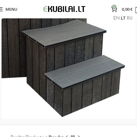
0
MENU
0,00
€
EN
LT
RU