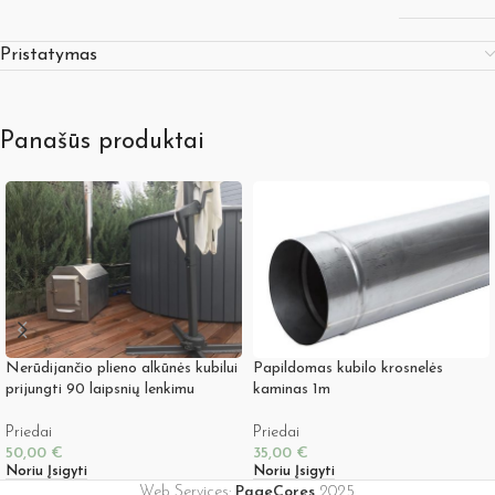
Pristatymas
Panašūs produktai
Nerūdijančio plieno alkūnės kubilui
Papildomas kubilo krosnelės
prijungti 90 laipsnių lenkimu
kaminas 1m
Priedai
Priedai
50,00
€
35,00
€
Noriu Įsigyti
Noriu Įsigyti
Web Services:
PageCores
2025.