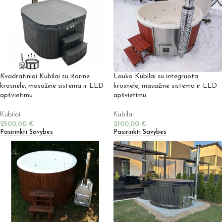
Kvadratiniai Kubilai su išorine
Lauko Kubilai su integruota
krosnele, masažine sistema ir LED
krosnele, masažine sistema ir LED
apšvietimu
apšvietimu
Kubilai
Kubilai
2500,00
€
2100,00
€
Pasirinkti Savybes
Pasirinkti Savybes