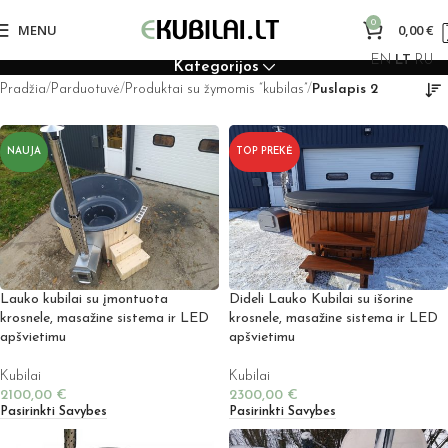
0
MENU
0,00
€
EN
LT
RU
Kategorijos
Pradžia
Parduotuvė
Produktai su žymomis “kubilas”
Puslapis 2
NAUJA
TOP PREKĖ
Lauko kubilai su įmontuota
Dideli Lauko Kubilai su išorine
krosnele, masažine sistema ir LED
krosnele, masažine sistema ir LED
apšvietimu
apšvietimu
Kubilai
Kubilai
2100,00
€
2300,00
€
Pasirinkti Savybes
Pasirinkti Savybes