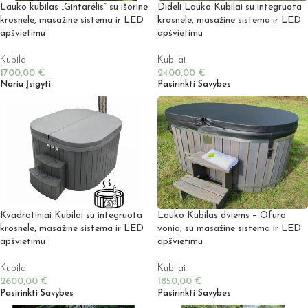
Lauko kubilas „Gintarėlis” su išorine
Dideli Lauko Kubilai su integruota
krosnele, masažine sistema ir LED
krosnele, masažine sistema ir LED
apšvietimu
apšvietimu
Kubilai
Kubilai
1700,00
€
2400,00
€
Noriu Įsigyti
Pasirinkti Savybes
Kvadratiniai Kubilai su integruota
Lauko Kubilas dviems – Ofuro
krosnele, masažine sistema ir LED
vonia, su masažine sistema ir LED
apšvietimu
apšvietimu
Kubilai
Kubilai
2600,00
€
1850,00
€
Pasirinkti Savybes
Pasirinkti Savybes