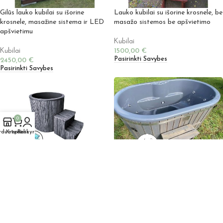
Gilūs lauko kubilai su išorine
Lauko kubilai su išorine krosnele, be
krosnele, masažine sistema ir LED
masažo sistemos be apšvietimo
apšvietimu
Kubilai
Kubilai
1500,00
€
Pasirinkti Savybes
2450,00
€
Pasirinkti Savybes
0
rduotuvė
Krepšelis
Paskyra
Ledo kubilas – Kubilas atsivėsinimui
Elektrinis Lauko Kubilas dviems –
– eketė – šalto vandens kubilas
Ofuro vonia, su masažine sistema ir
LED apšvietimu
Kubilai
700,00
€
Kubilai
Pasirinkti Savybes
1900,00
€
Noriu Įsigyti