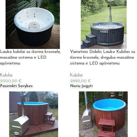
Lauko kubilai su išorine krosnele,
Vienetinis Didelis Lauko Kubilas su
masažine sistema ir LED
išorine krosnele, dviguba masažine
apšvietimu
sistema ir LED apšvietimu
Kubilai
Kubilai
2000,00
€
2990,00
€
Pasirinkti Savybes
Noriu Įsigyti